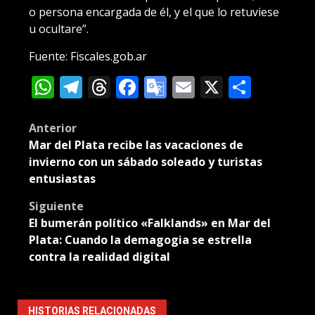
o persona encargada de él, y el que lo retuviese
u ocultare”.
Fuente: Fiscales.gob.ar
WhatsApp
Telegram
Threads
Facebook
Google
Email
X
Compa
Translate
Post
Anterior
Mar del Plata recibe las vacaciones de
navigation
invierno con un sábado soleado y turistas
entusiastas
Siguiente
El bumerán político «Falklands» en Mar del
Plata: Cuando la demagogia se estrella
contra la realidad digital
HISTORIAS RELACIONADAS