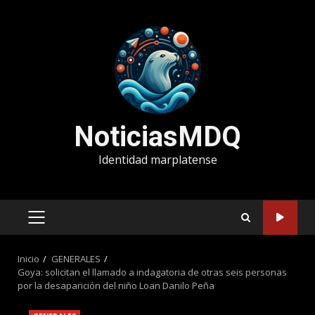
Saltar
al
contenido
NoticiasMDQ
Identidad marplatense
MENÚ
PRINCIPAL
Inicio
GENERALES
Goya: solicitan el llamado a indagatoria de otras seis personas
por la desaparición del niño Loan Danilo Peña