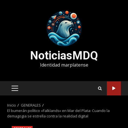
Saltar
al
contenido
NoticiasMDQ
Identidad marplatense
MENÚ
PRINCIPAL
Inicio
GENERALES
El bumerán político «Falklands» en Mar del Plata: Cuando la
demagogia se estrella contra la realidad digital