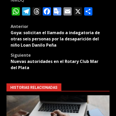
WhatsApp
Telegram
Threads
Facebook
Google
Email
X
Compa
Translate
Post
Anterior
Goya: solicitan el llamado a indagatoria de
navigation
otras seis personas por la desaparición del
niño Loan Danilo Peña
Siguiente
Nuevas autoridades en el Rotary Club Mar
del Plata
HISTORIAS RELACIONADAS