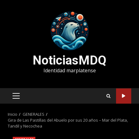
Saltar
al
contenido
NoticiasMDQ
Identidad marplatense
MENÚ
PRINCIPAL
Inicio
GENERALES
Gira de Las Pastillas del Abuelo por sus 20 años – Mar del Plata,
Tandil y Necochea