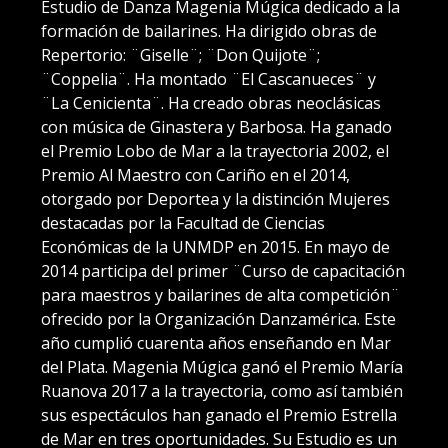
Estudio de Danza Magenia Múgica dedicado a la
formación de bailarines. Ha dirigido obras de
Repertorio: ¨Giselle¨; ¨Don Quijote¨;
¨Coppelia¨. Ha montado ¨El Cascanueces¨ y
¨La Cenicienta¨. Ha creado obras neoclásicas
con música de Ginastera y Barbosa. Ha ganado
el Premio Lobo de Mar a la trayectoria 2002, el
Premio Al Maestro con Cariño en el 2014,
otorgado por Deportea y la distinción Mujeres
destacadas por la Facultad de Ciencias
Económicas de la UNMDP en 2015. En mayo de
2014 participa del primer ¨Curso de capacitación
para maestros y bailarines de alta competición¨
ofrecido por la Organización Danzamérica. Este
año cumplió cuarenta años enseñando en Mar
del Plata. Magenia Múgica ganó el Premio María
Ruanova 2017 a la trayectoria, como así también
sus espectáculos han ganado el Premio Estrella
de Mar en tres oportunidades. Su Estudio es un