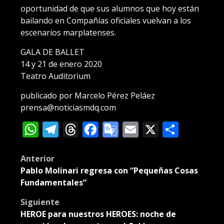
oportunidad de que sus alumnos que hoy están
bailando en Compañías oficiales vuelvan a los
escenarios marplatenses.
GALA DE BALLET
14 y 21 de enero 2020
Teatro Auditorium
publicado por Marcelo Pérez Peláez
prensa@noticiasmdq.com
WhatsApp
Telegram
Threads
Facebook
Google
Email
X
Compa
Translate
Post
Anterior
Pablo Molinari regresa con “Pequeñas Cosas
navigation
Fundamentales”
Siguiente
HEROE para nuestros HEROES: noche de