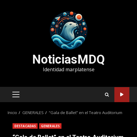
Saltar
al
contenido
NoticiasMDQ
Identidad marplatense
MENÚ
PRINCIPAL
Inicio
GENERALES
“Gala de Ballet” en el Teatro Auditorium
DESTACADAS
GENERALES