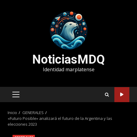
Saltar
al
contenido
NoticiasMDQ
Identidad marplatense
MENÚ
PRINCIPAL
Inicio
GENERALES
«Futuro Posible» analizará el futuro de la Argentina y las
elecciones 2023