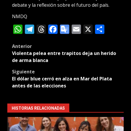
debate y la reflexión sobre el futuro del país.
NMDQ
WhatsApp
Telegram
Threads
Facebook
Google
Email
X
Compa
Translate
Post
Anterior
Violenta pelea entre trapitos deja un herido
navigation
de arma blanca
Siguiente
El dólar blue cerró en alza en Mar del Plata
antes de las elecciones
HISTORIAS RELACIONADAS