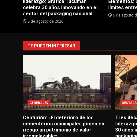
liderazgo: Gráfica Tucumán
Elementos: 
celebra 30 años innovando en el
límites entre
sector del packaging nacional
6 de agosto 
8 de agosto de 2026
TE PUEDEN INTERESAR
GENERALES
DESTACA
Centurión: «El deterioro de los
Tres déc
cementerios municipales ponen en
liderazg
riesgo un patrimonio de valor
30 años i
irremplazable»
packagin