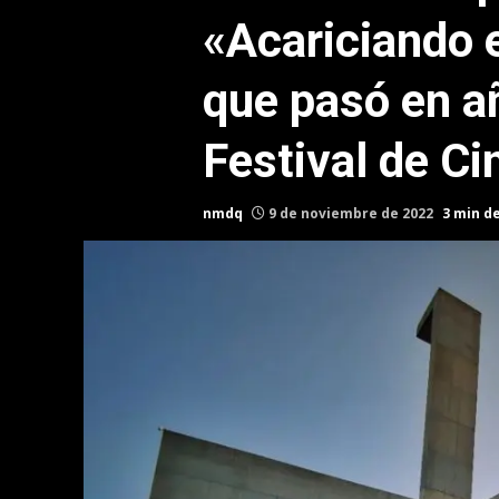
«Acariciando e
que pasó en a
Festival de Ci
nmdq
9 de noviembre de 2022
3 min d