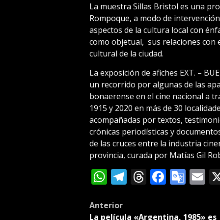
La muestra Sillas Bristol es una p
Rompoque, a modo de intervención q
aspectos de la cultura local con énf
como objetual, sus relaciones con el
cultural de la ciudad.
La exposición de afiches EXT. – BU
un recorrido por algunas de las apa
bonaerense en el cine nacional a tra
1915 y 2020 en más de 30 localidade
acompañadas por textos, testimonios
crónicas periodísticas y document
de las cruces entre la industria cin
provincia, curada por Matías Gil Ro
WhatsApp
Telegram
Threads
Facebo
Goog
E
Tran
Post
Anterior
La película «Argentina, 1985» es