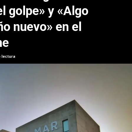
l golpe» y «Algo
ño nuevo» en el
ne
e lectura