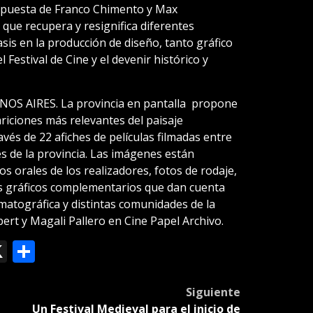
ropuesta de Franco Chimento y Max
ue recupera y resignifica diferentes
asis en la producción de diseño, tanto gráfico
 Festival de Cine y el devenir histórico y
ENOS AIRES. La provincia en pantalla propone
riciones más relevantes del paisaje
vés de 22 afiches de películas filmadas entre
s de la provincia. Las imágenes están
 orales de los realizadores, fotos de rodaje,
os gráficos complementarios que dan cuenta
ematográfica y distintas comunidades de la
bert y Magali Pallero en Cine Papel Archivo.
ok
le
mail
X
Compartir
slate
Siguiente
Un Festival Medieval para el inicio de