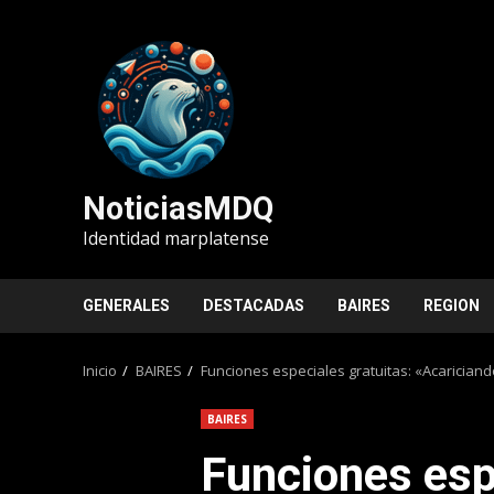
Saltar
al
contenido
NoticiasMDQ
Identidad marplatense
GENERALES
DESTACADAS
BAIRES
REGION
Inicio
BAIRES
Funciones especiales gratuitas: «Acariciand
BAIRES
Funciones esp