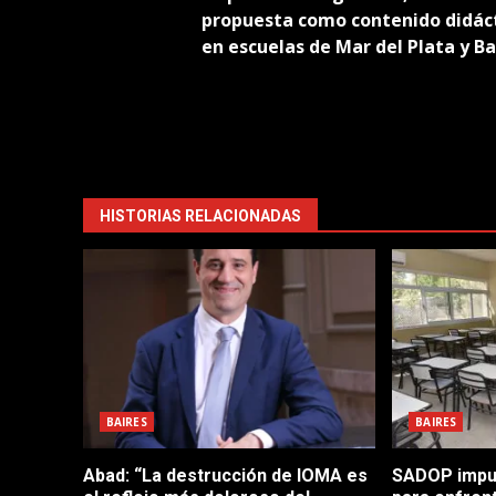
navigation
propuesta como contenido didác
en escuelas de Mar del Plata y B
HISTORIAS RELACIONADAS
BAIRES
BAIRES
Abad: “La destrucción de IOMA es
SADOP impul