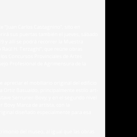
te “Juan Carlos Castagnino”, sito en
rirá sus puertas también el jueves, sábado
9 y allí se podrá recorrer la Muestra
 Raúl H. Terzaghi”, que reúne obras
os Concursos Provinciales de Artes
sejo Profesional de Agrimensura de la
apreciar el mobiliario original del edificio
a Ortiz Basualdo, principalmente estilo art-
tave Serrurier-Bovy; y en el segundo nivel
r Bovy Marca de artista, con la
iginal diseñado especialmente para esa
trimonio del museo, al igual que las obras