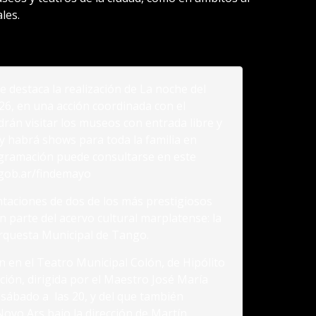
les.
e destaca la realización de La noche del
 26, en una acción coordinada con el
drán visitar los museos con entrada libre y
 y habrá shows para toda la familia en
ogramación puede consultarse en este
.gob.ar/findemayo
ntaciones de dos de los más prestigiosos
 parte del acervo cultural marplatense: la
Orquesta Municipal de Tango.
 en el Teatro Municipal Colón, de Hipólito
ión, dirigida por el Maestro José María
a sábado a las 20, y del que también
Novo Ars bajo la dirección de Martín