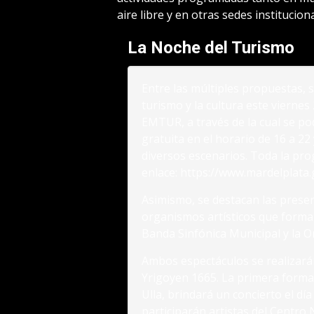
aire libre y en otras sedes instituciona
La Noche del Turismo
Entre las múltiples propuestas, s
turismo y la cultura este viernes
EMTUR, a través de la cual se po
gratuita en el horario de 16 a 22
diversos escenarios. Toda la pr
enlace:
https://www.mardelplata
Asimismo, se destacan las prese
organismos artísticos que forman
Banda Sinfónica Municipal y la 
Ambos espectáculos se realizarán
Yrigoyen 1665. La primera formac
Ulla, brindará un concierto el dí
participarán artistas del Centro 