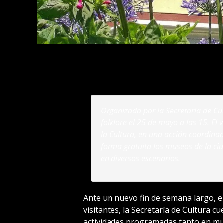
Organizada por la Secretaría de Cult
folklore el 25 de mayo a las 15. El
la Cultura, en una acción coordina
forma gratuita los museos de la ci
en diversos escenarios.
Ante un nuevo fin de semana largo, en
visitantes, la Secretaría de Cultura 
actividades programadas tanto en mus