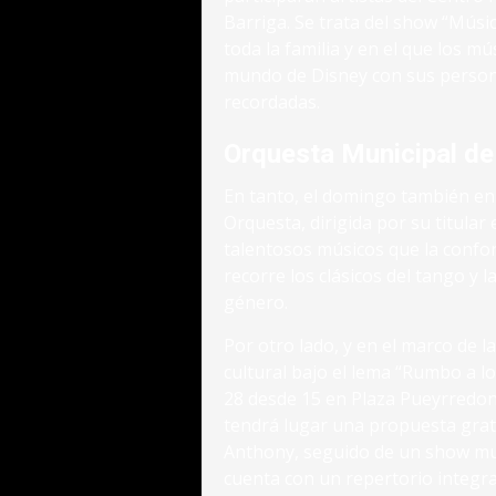
Barriga. Se trata del show “Músic
toda la familia y en el que los m
mundo de Disney con sus persona
recordadas.
Orquesta Municipal d
En tanto, el domingo también en e
Orquesta, dirigida por su titular 
talentosos músicos que la confo
recorre los clásicos del tango y 
género.
Por otro lado, y en el marco de la
cultural bajo el lema “Rumbo a l
28 desde 15 en Plaza Pueyrredon
tendrá lugar una propuesta gratu
Anthony, seguido de un show musi
cuenta con un repertorio integra