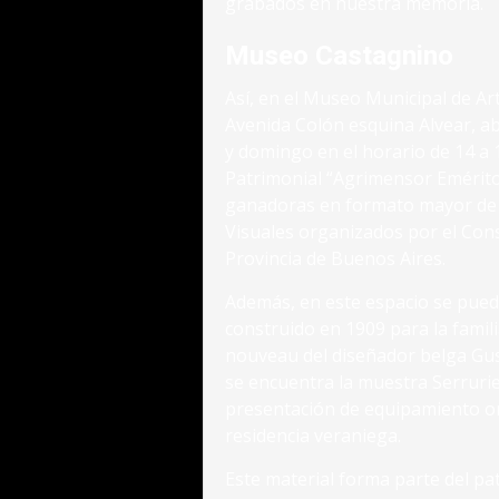
grabados en nuestra memoria.
Museo Castagnino
Así, en el Museo Municipal de Ar
Avenida Colón esquina Alvear, ab
y domingo en el horario de 14 a 1
Patrimonial “Agrimensor Emérito
ganadoras en formato mayor de l
Visuales organizados por el Con
Provincia de Buenos Aires.
Además, en este espacio se puede 
construido en 1909 para la famili
nouveau del diseñador belga Gus
se encuentra la muestra Serrurie
presentación de equipamiento or
residencia veraniega.
Este material forma parte del pa