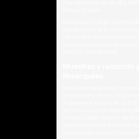
Pop nacional de los 80, 90 y 2000
Mónica Di Salvo.
En el Espacio Tango, de Alem 24
entrada libre y gratuita. El viern
sábado en el mismo horario será
propuesta musical en la antigua
Mores en Mar del Plata.
Muestras y recorrido 
Municipales
Más allá de las acciones incluida
se realizará el viernes 26 y en l
museos en el horario de 16 a 22
abrirán sus puertas todo el fin 
turistas puedan recorrer las dife
expresiones hasta la historia nat
fundación de la ciudad y los pe