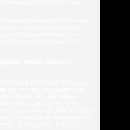
 en versiones propias y con la voz de
69, también habrá dos presentaciones con
es 26 a las 20 cantará Hernán Pari y el
 Eduardo Luc quien dará vida a una
 casa de veraneo del Maestro Mariano
guiados en los Museos
s en La Noche del Turismo y la Cultura, que
a que podrán visitarse gratuitamente los
, estos espacios municipales también
de semana largo, para que residentes y
rentes muestras que van desde el arte y las
ural y características de nuestra región, la
rsonajes más icónicos que han quedado