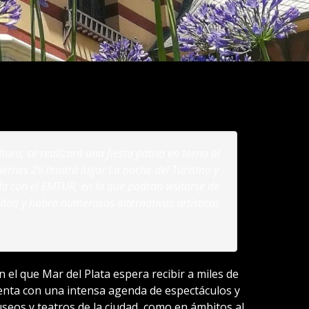
ura, se realizará una fiesta patria en torno al
 viernes 26 tendrá lugar La noche del Turismo y
da con el EMTUR, en la que podrán visitarse de
udad y habrá numerosas alternativas artísticas
 el que Mar del Plata espera recibir a miles de
cuenta con una intensa agenda de espectáculos y
eos y teatros de la ciudad, como en ámbitos al