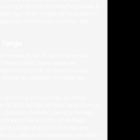
a y magia. Un viaje a la niñez”, destinado a
úsicos recorrerán a través de los sonidos el
jes más icónicos y las canciones más
e Tango
l horario de las 20, hará lo propio la
el Maestro Julio Dávila, donde los
rman interpretarán un repertorio que
la obra de los máximos referentes del
s acciones que lleva a cabo la cartera
os 150 años de Mar del Plata”, este domingo
, ubicada en Avenida Libertad y Dorrego,
ita para toda la familia con el Mago
cal a cargo de Gral lee, la banda que
do por clásicos internacionales y del Rock y