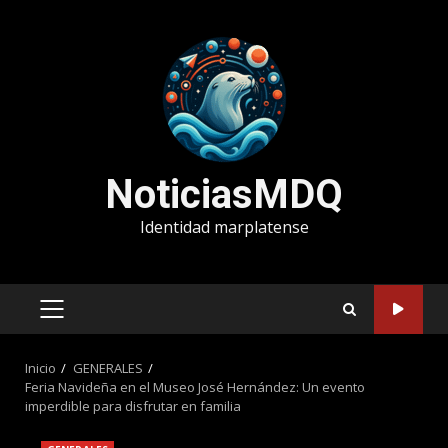
Saltar
al
contenido
NoticiasMDQ
Identidad marplatense
MENÚ
PRINCIPAL
Inicio
GENERALES
Feria Navideña en el Museo José Hernández: Un evento
imperdible para disfrutar en familia