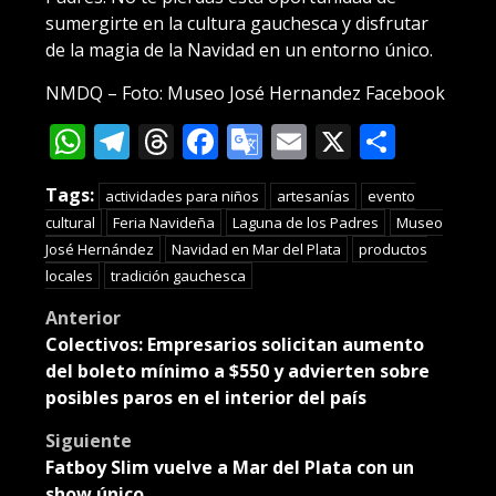
sumergirte en la cultura gauchesca y disfrutar
de la magia de la Navidad en un entorno único.
NMDQ – Foto: Museo José Hernandez Facebook
WhatsApp
Telegram
Threads
Facebook
Google
Email
X
Compa
Translate
Tags:
actividades para niños
artesanías
evento
cultural
Feria Navideña
Laguna de los Padres
Museo
José Hernández
Navidad en Mar del Plata
productos
locales
tradición gauchesca
Post
Anterior
Colectivos: Empresarios solicitan aumento
navigation
del boleto mínimo a $550 y advierten sobre
posibles paros en el interior del país
Siguiente
Fatboy Slim vuelve a Mar del Plata con un
show único