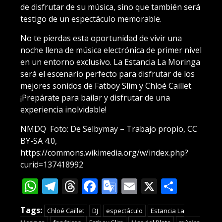
de disfrutar de su música, sino que también será
testigo de un espectáculo memorable.
No te pierdas esta oportunidad de vivir una
noche llena de música electrónica de primer nivel
en un entorno exclusivo. La Estancia La Moringa
será el escenario perfecto para disfrutar de los
mejores sonidos de Fatboy Slim y Chloé Caillet.
¡Prepárate para bailar y disfrutar de una
experiencia inolvidable!
NMDQ Foto: De Selbymay – Trabajo propio, CC
BY-SA 4.0,
https://commons.wikimedia.org/w/index.php?
curid=137418992
WhatsApp
Telegram
Threads
Facebook
Google
Email
X
Compa
Translate
Tags:
Chloé Caillet
DJ
espectáculo
Estancia La