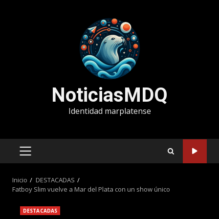
Saltar
al
contenido
NoticiasMDQ
Identidad marplatense
MENÚ
PRINCIPAL
Inicio
DESTACADAS
Fatboy Slim vuelve a Mar del Plata con un show único
DESTACADAS