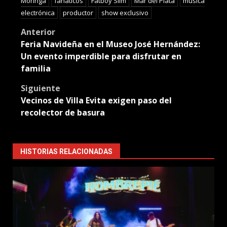
Moringa
fanáticos
Fatboy Slim
Mar del Plata
música
electrónica
productor
show exclusivo
Post
Anterior
Feria Navideña en el Museo José Hernández:
navigation
Un evento imperdible para disfrutar en
familia
Siguiente
Vecinos de Villa Evita exigen paso del
recolector de basura
HISTORIAS RELACIONADAS