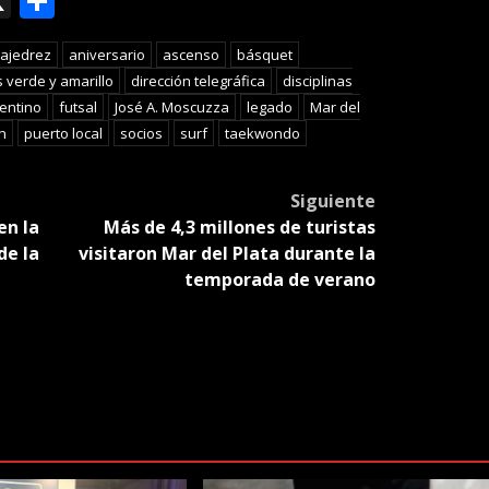
ok
le
mail
X
Compartir
slate
ajedrez
aniversario
ascenso
básquet
s verde y amarillo
dirección telegráfica
disciplinas
gentino
futsal
José A. Moscuzza
legado
Mar del
n
puerto local
socios
surf
taekwondo
Siguiente
en la
Más de 4,3 millones de turistas
de la
visitaron Mar del Plata durante la
temporada de verano