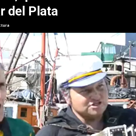
r del Plata
ctura