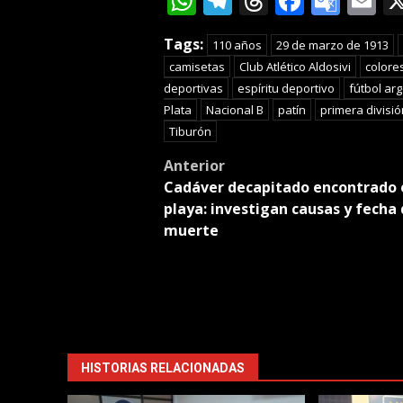
WhatsApp
Telegram
Threads
Facebo
Goog
E
Tran
Tags:
110 años
29 de marzo de 1913
camisetas
Club Atlético Aldosivi
colore
deportivas
espíritu deportivo
fútbol ar
Plata
Nacional B
patín
primera divisió
Tiburón
Post
Anterior
Cadáver decapitado encontrado 
navigation
playa: investigan causas y fecha 
muerte
HISTORIAS RELACIONADAS