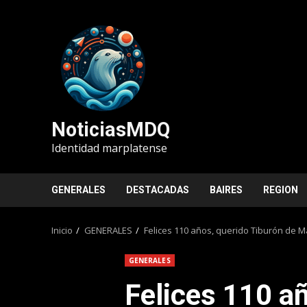
Saltar
al
contenido
NoticiasMDQ
Identidad marplatense
GENERALES
DESTACADAS
BAIRES
REGION
Inicio
GENERALES
Felices 110 años, querido Tiburón de Ma
GENERALES
Felices 110 añ