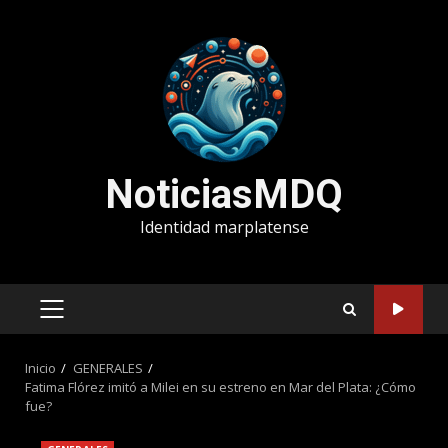
Saltar
al
contenido
NoticiasMDQ
Identidad marplatense
MENÚ
PRINCIPAL
Inicio
GENERALES
Fatima Flórez imitó a Milei en su estreno en Mar del Plata: ¿Cómo
fue?