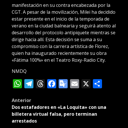
manifestación en su contra encabezada por la
CGT. A pesar de la movilización, Milei ha decidido
estar presente en el inicio de la temporada de
verano en la ciudad balnearia y seguirá atento al
desarrollo del protocolo antipiquete mientras se
dirige hacia allí. Esta decisión se suma a su
compromiso con la carrera artística de Florez,
quien ha inaugurado recientemente su obra
«Fátima 100%» en el Teatro Roxy-Radio City.
NMDQ
WhatsApp
Telegram
Threads
Facebook
Google
Email
X
Compa
Translate
Post
Anterior
Dos estafadores en «La Loquita» con una
navigation
billetera virtual falsa, pero terminan
arrestados