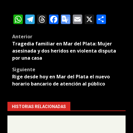
WhatsApp
Telegram
Threads
Facebook
Google
Email
X
Compa
Translate
Post
Anterior
Tragedia familiar en Mar del Plata: Mujer
navigation
asesinada y dos heridos en violenta disputa
por una casa
Siguiente
Rige desde hoy en Mar del Plata el nuevo
horario bancario de atención al público
HISTORIAS RELACIONADAS