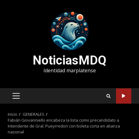
Saltar
al
contenido
NoticiasMDQ
Identidad marplatense
MENÚ
PRINCIPAL
Inicio
GENERALES
Fabián Giovanniello encabeza la lista como precandidato a
Intendente de Gral. Pueyrredon con boleta corta en alianza
nacional