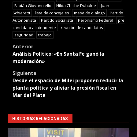
Fabián Giovanniello
Hilda Chiche Duhalde
Juan
Schiaretti
lista de concejales
mesa de diálogo
Partido
Autonomista
Partido Socialista
Peronismo Federal
pre
candidato a Intendente
reunión de candidatos
seguridad
trabajo
Post
Anterior
Análisis Político: «En Santa Fe ganó la
navigation
moderación»
Siguiente
Desde el espacio de Milei proponen reducir la
planta política y aliviar la presión fiscal en
Mar del Plata
HISTORIAS RELACIONADAS