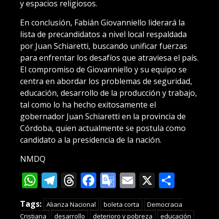
y espacios religiosos.
En conclusión, Fabián Giovanniello liderará la
lista de precandidatos a nivel local respaldada
por Juan Schiaretti, buscando unificar fuerzas
para enfrentar los desafíos que atraviesa el país.
El compromiso de Giovanniello y su equipo se
centra en abordar los problemas de seguridad,
educación, desarrollo de la producción y trabajo,
tal como lo ha hecho exitosamente el
gobernador Juan Schiaretti en la provincia de
Córdoba, quien actualmente se postula como
candidato a la presidencia de la nación.
NMDQ
WhatsApp
Telegram
Threads
Facebook
Google
Email
X
Compa
Translate
Tags:
Alianza Nacional
boleta corta
Democracia
Cristiana
desarrollo
deterioro y pobreza
educación