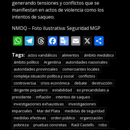
generando tensiones y conflictos que se
manifiestan en actos de violencia como los
intentos de saqueo.
NMDQ – Foto ilustrativa: Seguridad MGP
WhatsApp
Telegram
Threads
Facebook
Google
Email
X
Compa
Translate
Tags:
actos vandálicos
alimentos
ámbito mediático
ámbito político
Argentina
autoridades nacionales
autoridades provinciales
comerciantes locales
compleja situación política y social
conflictos
controversia
crisis económica
debate
destrucción
dirigente piquetero
estabilidad
ex precandidato a
presidente
inflación
intentos de saqueo
investigaciones exhaustivas
investigaciones
imparciales
Mar del Plata
medidas de seguridad
medidas efectivas
orden público
organización
pobreza
pruebas concretas
Raúl Castells
robo