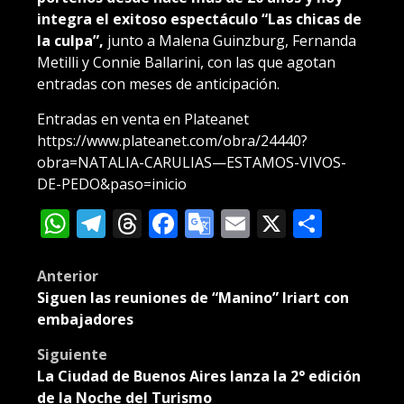
integra el exitoso espectáculo “Las chicas de
la culpa”,
junto a Malena Guinzburg, Fernanda
Metilli y Connie Ballarini, con las que agotan
entradas con meses de anticipación.
Entradas en venta en Plateanet
https://www.plateanet.com/obra/24440?
obra=NATALIA-CARULIAS—ESTAMOS-VIVOS-
DE-PEDO&paso=inicio
WhatsApp
Telegram
Threads
Facebook
Google
Email
X
Compa
Translate
Post
Anterior
Siguen las reuniones de “Manino” Iriart con
navigation
embajadores
Siguiente
La Ciudad de Buenos Aires lanza la 2° edición
de la Noche del Turismo