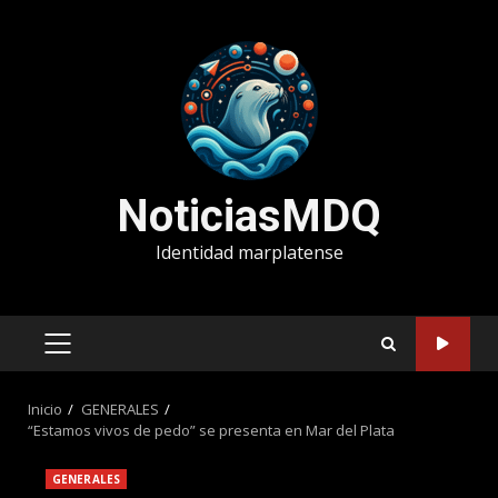
Saltar
al
contenido
NoticiasMDQ
Identidad marplatense
MENÚ
PRINCIPAL
Inicio
GENERALES
“Estamos vivos de pedo” se presenta en Mar del Plata
GENERALES