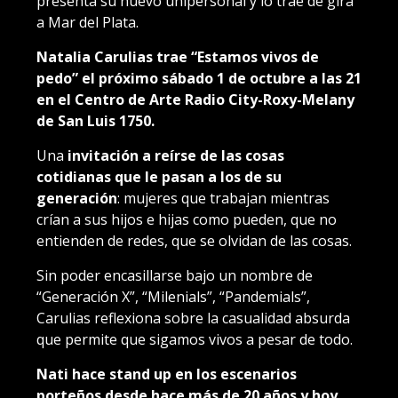
presenta su nuevo unipersonal y lo trae de gira
a Mar del Plata.
Natalia Carulias
trae “Estamos vivos de
pedo” el próximo sábado 1 de octubre a las 21
en el Centro de Arte Radio City-Roxy-Melany
de San Luis 1750.
Una
invitación a
reírse
de las cosas
cotidianas que le pasan a los de su
generación
: mujeres que trabajan mientras
crían a sus hijos e hijas como pueden, que no
entienden de redes, que se olvidan de las cosas.
Sin poder encasillarse bajo un nombre de
“Generación X”, “Milenials”, “Pandemials”,
Carulias reflexiona sobre la casualidad absurda
que permite que sigamos vivos a pesar de todo.
Nati hace stand up en los escenarios
porteños desde hace más de 20 años y hoy