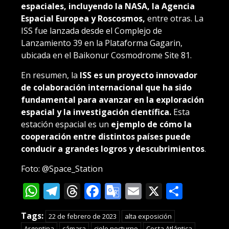
espaciales, incluyendo la NASA, la Agencia
Espacial Europea y Roscosmos,
entre otras. La
ISS fue lanzada desde el Complejo de
Lanzamiento 39 en la Plataforma Gagarin,
ubicada en el Baikonur Cosmodrome Site 81.
En resumen, la
ISS es un proyecto innovador
de colaboración internacional que ha sido
fundamental para avanzar en la exploración
espacial y la investigación científica.
Esta
estación espacial es un
ejemplo de cómo la
cooperación entre distintos países puede
conducir a grandes logros y descubrimientos
.
Foto: @Space_Station
WhatsApp
Telegram
Threads
Facebook
Google
Email
X
Compa
Translate
Tags:
22 de febrero de 2023
alta exposición
Argentina
cámara
cielo nocturno
Costa Atlántica