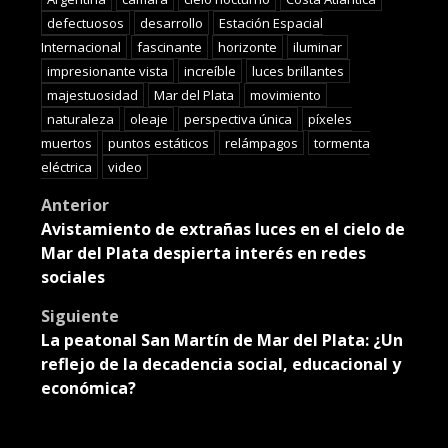
defectuosos
desarrollo
Estación Espacial
Internacional
fascinante
horizonte
iluminar
impresionante vista
increíble
luces brillantes
majestuosidad
Mar del Plata
movimiento
naturaleza
oleaje
perspectiva única
píxeles
muertos
puntos estáticos
relámpagos
tormenta
eléctrica
video
Post
Anterior
Avistamiento de extrañas luces en el cielo de
navigation
Mar del Plata despierta interés en redes
sociales
Siguiente
La peatonal San Martín de Mar del Plata: ¿Un
reflejo de la decadencia social, educacional y
económica?