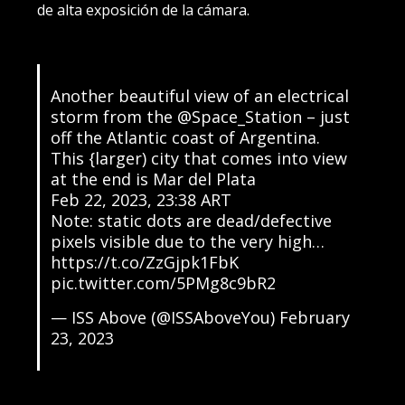
de alta exposición de la cámara.
Another beautiful view of an electrical
storm from the
@Space_Station
– just
off the Atlantic coast of Argentina.
This {larger) city that comes into view
at the end is Mar del Plata
Feb 22, 2023, 23:38 ART
Note: static dots are dead/defective
pixels visible due to the very high…
https://t.co/ZzGjpk1FbK
pic.twitter.com/5PMg8c9bR2
— ISS Above (@ISSAboveYou)
February
23, 2023