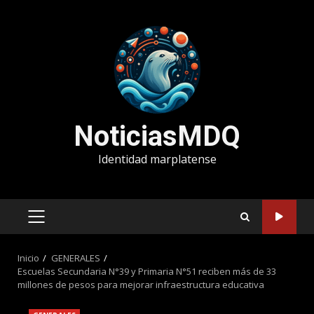
Saltar
al
contenido
NoticiasMDQ
Identidad marplatense
MENÚ
PRINCIPAL
Inicio
GENERALES
Escuelas Secundaria N°39 y Primaria N°51 reciben más de 33
millones de pesos para mejorar infraestructura educativa