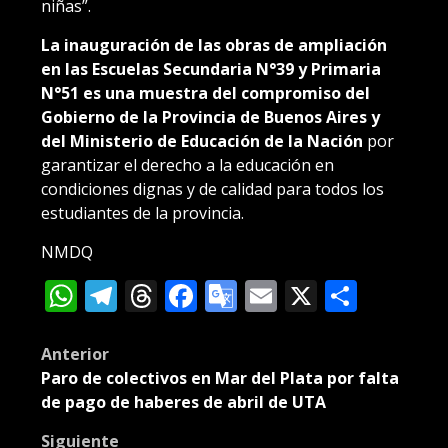
niñas”.
La inauguración de las obras de ampliación
en las Escuelas Secundaria N°39 y Primaria
N°51 es una muestra del compromiso del
Gobierno de la Provincia de Buenos Aires y
del Ministerio de Educación de la Nación
por
garantizar el derecho a la educación en
condiciones dignas y de calidad para todos los
estudiantes de la provincia.
NMDQ
WhatsApp
Telegram
Threads
Facebook
Google
Email
X
Compa
Translate
Post
Anterior
Paro de colectivos en Mar del Plata por falta
navigation
de pago de haberes de abril de UTA
Siguiente