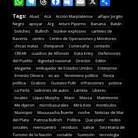
WhatsApp
Telegram
Threads
Facebook
Google
Email
X
Compa
Translate
Tags:
Abad
Acá
Acción Marplatense
alfajor Jorgito
Negro
apoyar
Arg
Arturo Piperno
Banana
Batán
boliches
Bullrich
búnker explosivo
carteles de
Raverta
centro
Centro de Operaciones y Monitoreo
chicas malas
chimpancé
Comesaña
contacto
CREAR
cuadros de Alfonsín
Data Entry
Defensores
del Pueblo
dignidad nacional
Director
Editor
elegante
embajador de Estados Unidos
Enterprise
Ernesto Olivera
es asi
fenómeno político
fiesta
política
Grabois
Gustavo Pulti
infracciones
justicia
La Perla
ladrones de autos
Larreta
Liberec
locales
López Murphy
Macri
Massa
Matrimonio
Me dijeron
microbasurales
Mirá ésto
montículos
Municipio
Muuuuucha $uerte
noche
Noticias de Mar
del Plata
Patricia Bullrich
Política
Que plato!
redes
sociales
reencuentro
residuos
salvar
Secretaría de
Turismo de la Nación
sociable
Sumisión
tecnología