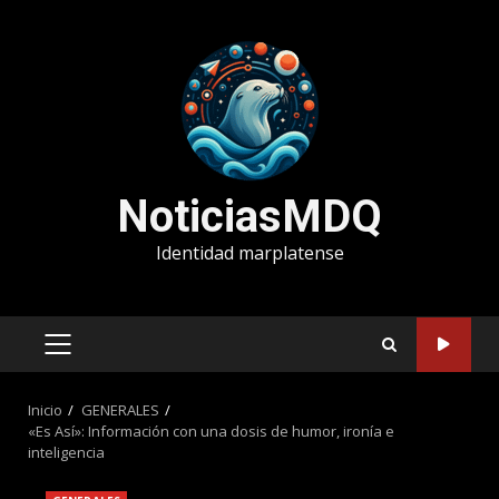
Saltar
al
contenido
NoticiasMDQ
Identidad marplatense
MENÚ
PRINCIPAL
Inicio
GENERALES
«Es Así»: Información con una dosis de humor, ironía e
inteligencia