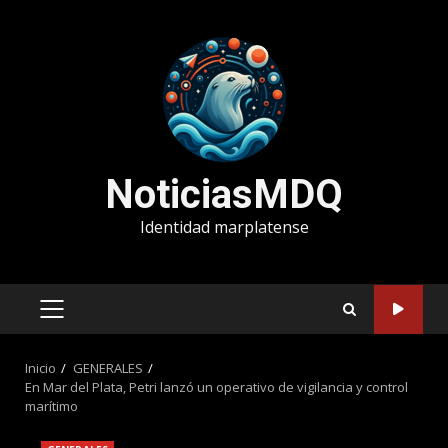
Saltar
al
contenido
NoticiasMDQ
Identidad marplatense
MENÚ
PRINCIPAL
Inicio
GENERALES
En Mar del Plata, Petri lanzó un operativo de vigilancia y control
marítimo