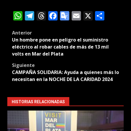
WhatsApp
Telegram
Threads
Facebook
Google
Email
X
Compa
Translate
Post
Anterior
Un hombre pone en peligro el suministro
navigation
eléctrico al robar cables de más de 13 mil
volts en Mar del Plata
Siguiente
CAMPAÑA SOLIDARIA: Ayuda a quienes más lo
necesitan en la NOCHE DE LA CARIDAD 2024
HISTORIAS RELACIONADAS