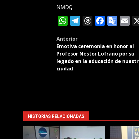
NMDQ
WhatsApp
Telegram
Threads
Facebo
Goog
E
Tran
Post
Anterior
Emotiva ceremonia en honor al
navigation
Profesor Néstor Lofrano por su
legado en la educación de nuest
ciudad
HISTORIAS RELACIONADAS