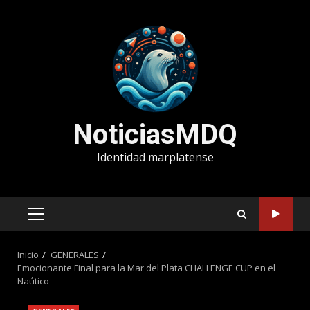
Saltar
al
contenido
NoticiasMDQ
Identidad marplatense
MENÚ
PRINCIPAL
Inicio
GENERALES
Emocionante Final para la Mar del Plata CHALLENGE CUP en el
Naútico