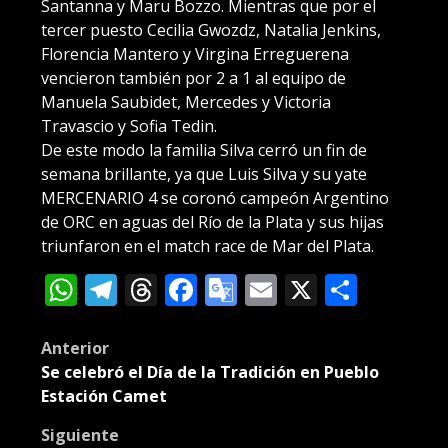
Santanna y Maru Bozzo. Mientras que por el
tercer puesto Cecilia Gwozdz, Natalia Jenkins,
Florencia Mantero y Virgina Erreguerena
vencieron también por 2 a 1 al equipo de
Manuela Saubidet, Mercedes y Victoria
Travascio y Sofia Tedin.
De este modo la familia Silva cerró un fin de
semana brillante, ya que Luis Silva y su yate
MERCENARIO 4 se coronó campeón Argentino
de ORC en aguas del Río de la Plata y sus hijas
triunfaron en el match race de Mar del Plata.
WhatsApp
Telegram
Threads
Facebook
Google
Email
X
Compa
Translate
Post
Anterior
Se celebró el Día de la Tradición en Pueblo
navigation
Estación Camet
Siguiente