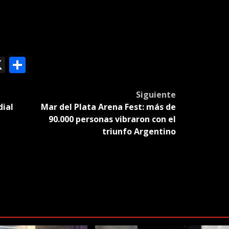
ok
le
mail
X
Compartir
slate
Siguiente
dial
Mar del Plata Arena Fest: más de
90.000 personas vibraron con el
triunfo Argentino