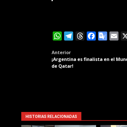
WhatsApp
Telegram
Threads
Facebo
Goog
E
Tran
Post
Anterior
¡Argentina es finalista en el Mun
navigation
de Qatar!
HISTORIAS RELACIONADAS