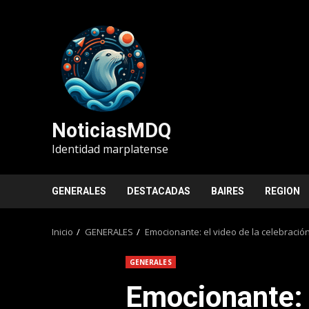
Saltar
al
contenido
NoticiasMDQ
Identidad marplatense
GENERALES
DESTACADAS
BAIRES
REGION
Inicio
GENERALES
Emocionante: el video de la celebración
GENERALES
Emocionante: e