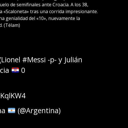
 duelo de semifinales ante Croacia. A los 38,
la «Scaloneta» tras una corrida impresionante.
na genialidad del «10», nuevamente la
d. (Télam)
(Lionel
#Messi
-p- y Julián
cia
0
pbKqlKW4
ina
(@Argentina)