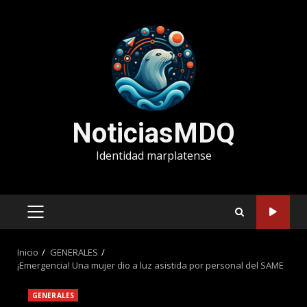
Saltar
al
contenido
NoticiasMDQ
Identidad marplatense
MENÚ
PRINCIPAL
Inicio
GENERALES
¡Emergencia! Una mujer dio a luz asistida por personal del SAME
GENERALES