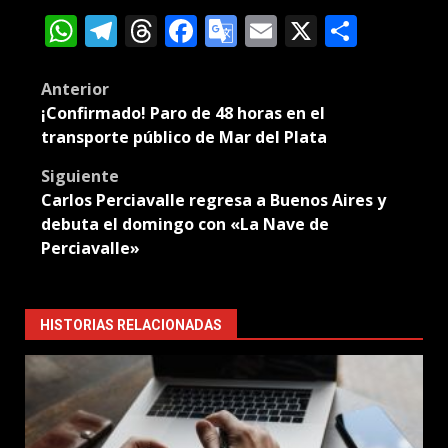
WhatsApp
Telegram
Threads
Facebook
Google
Email
X
Compa
Translate
Post
Anterior
¡Confirmado! Paro de 48 horas en el
navigation
transporte público de Mar del Plata
Siguiente
Carlos Perciavalle regresa a Buenos Aires y
debuta el domingo con «La Nave de
Perciavalle»
HISTORIAS RELACIONADAS