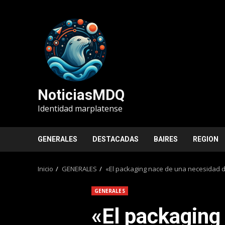
Saltar
al
contenido
NoticiasMDQ
Identidad marplatense
GENERALES
DESTACADAS
BAIRES
REGION
Inicio
GENERALES
«El packaging nace de una necesidad d
GENERALES
«El packaging