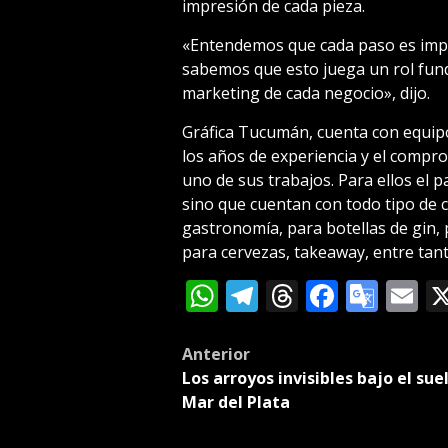
impresión de cada pieza.
«Entendemos que cada paso es imp
sabemos que esto juega un rol fund
marketing de cada negocio», dijo.
Gráfica Tucumán, cuenta con equip
los años de experiencia y el compr
uno de sus trabajos. Para ellos el 
sino que cuentan con todo tipo de c
gastronomía, para botellas de gin, 
para cervezas, takeaway, entre tan
WhatsApp
Telegram
Threads
Facebo
Goog
E
Tran
Post
Anterior
Los arroyos invisibles bajo el sue
navigation
Mar del Plata