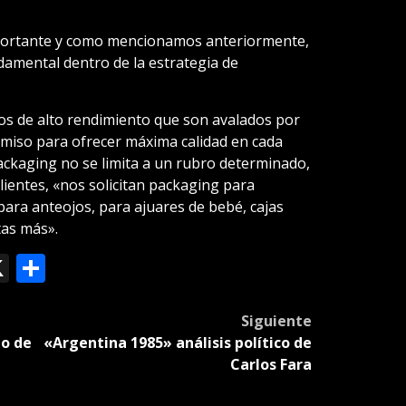
ortante y como mencionamos anteriormente,
amental dentro de la estrategia de
os de alto rendimiento que son avalados por
omiso para ofrecer máxima calidad en cada
packaging no se limita a un rubro determinado,
lientes, «nos solicitan packaging para
para anteojos, para ajuares de bebé, cajas
tas más».
ok
le
mail
X
Compartir
slate
Siguiente
lo de
«Argentina 1985» análisis político de
Carlos Fara