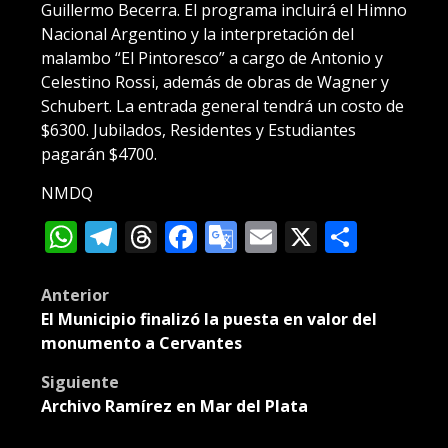
Guillermo Becerra. El programa incluirá el Himno
Nacional Argentino y la interpretación del
malambo “El Pintoresco” a cargo de Antonio y
Celestino Rossi, además de obras de Wagner y
Schubert. La entrada general tendrá un costo de
$6300. Jubilados, Residentes y Estudiantes
pagarán $4700.
NMDQ
WhatsApp
Telegram
Threads
Facebook
Google
Email
X
Compa
Translate
Post
Anterior
El Municipio finalizó la puesta en valor del
navigation
monumento a Cervantes
Siguiente
Archivo Ramírez en Mar del Plata