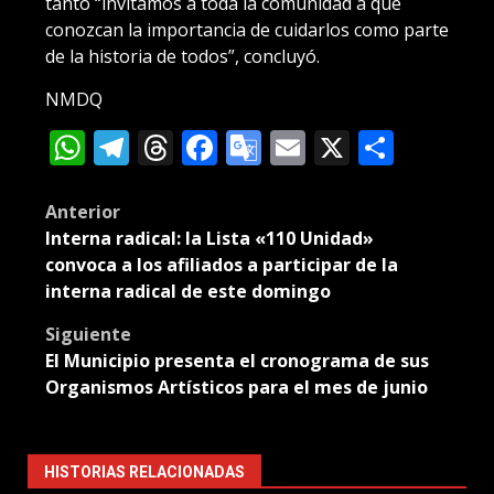
tanto “invitamos a toda la comunidad a que
conozcan la importancia de cuidarlos como parte
de la historia de todos”, concluyó.
NMDQ
WhatsApp
Telegram
Threads
Facebook
Google
Email
X
Compa
Translate
Post
Anterior
Interna radical: la Lista «110 Unidad»
navigation
convoca a los afiliados a participar de la
interna radical de este domingo
Siguiente
El Municipio presenta el cronograma de sus
Organismos Artísticos para el mes de junio
HISTORIAS RELACIONADAS