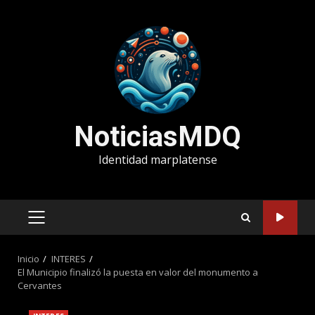
Saltar
al
contenido
NoticiasMDQ
Identidad marplatense
MENÚ
PRINCIPAL
Inicio
INTERES
El Municipio finalizó la puesta en valor del monumento a
Cervantes