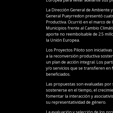
Europea para llevar adelante sus p
La Dirección General de Ambiente y 
General Pueyrredon presentó cuatr
Productiva. Ocurrió en el marco de l
Municipios frente al Cambio Climá
aporte no reembolsable de 2.5 mil
la Unión Europea.
Los Proyectos Piloto son iniciativ
a la reconversión productiva soste
un plan de acción integral. Los par
y/o servicios que se transfieren en
beneficiados.
Las propuestas son evaluadas por s
sostenerse en el tiempo, el crecim
fomentar la interacción y asociati
su representatividad de género.
La evaluación y selección de los pr