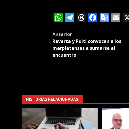
WhatsApp
Telegram
Threads
Facebo
Goog
E
Tran
Post
Anterior
Raverta y Pulti convocan a los
navigation
marplatenses a sumarse al
encuentro
HISTORIAS RELACIONADAS