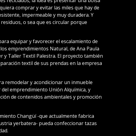
s reciclados, la idea es presentar una bolsa
uiera comprar y evitar las miles que hay de
resistente, impermeable y muy duradera. Y
 residuos, o sea que es circular porque
para equipar y favorecer el escalamiento de
de los emprendimientos Natural, de Ana Paula
 y Taller Textil Palestra. El proyecto también
reparación textil de sus prendas en la empresa
ara remodelar y acondicionar un inmueble
ar del emprendimiento Unión Alquímica, y
ción de contenidos ambientales y promoción
imiento Changüí -que actualmente fabrica
dustria yerbatera- pueda confeccionar tazas
dad.