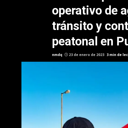
operativo de a
tránsito y con
peatonal en P
nmdq
23 de enero de 2023
3 min de le