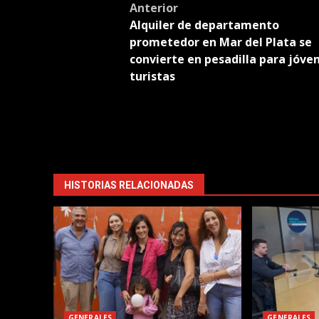
Post
Anterior
Alquiler de departamento
navigation
prometedor en Mar del Plata se
convierte en pesadilla para jóve
turistas
HISTORIAS RELACIONADAS
GENERALES
GENERALES