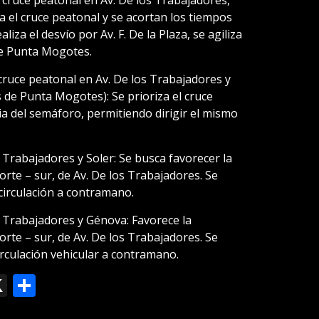
za el cruce peatonal y se acortan los tiempos
iza el desvío por Av. F. De la Plaza, se agiliza
de Punta Mogotes.
 cruce peatonal en Av. De los Trabajadores y
s de Punta Mogotes): Se prioriza el cruce
cia del semáforo, permitiendo dirigir el mismo
s Trabajadores y Soler: Se busca favorecer la
orte – sur, de Av. De los Trabajadores. Se
a circulación a contramano.
os Trabajadores y Génova: Favorece la
orte – sur, de Av. De los Trabajadores. Se
circulación vehicular a contramano.
ok
le
mail
X
Compartir
slate