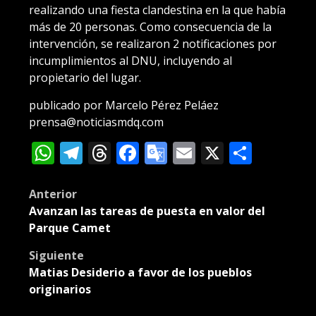
realizando una fiesta clandestina en la que había
más de 20 personas. Como consecuencia de la
intervención, se realizaron 2 notificaciones por
incumplimientos al DNU, incluyendo al
propietario del lugar.
publicado por Marcelo Pérez Peláez
prensa@noticiasmdq.com
WhatsApp
Telegram
Threads
Facebook
Google
Email
X
Compa
Translate
Post
Anterior
Avanzan las tareas de puesta en valor del
navigation
Parque Camet
Siguiente
Matias Desiderio a favor de los pueblos
originarios