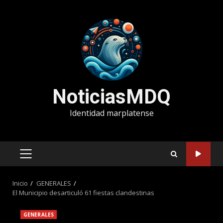
Saltar
al
contenido
NoticiasMDQ
Identidad marplatense
MENÚ
PRINCIPAL
Inicio
GENERALES
El Municipio desarticuló 61 fiestas clandestinas
GENERALES