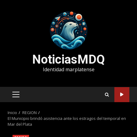
Saltar
al
contenido
NoticiasMDQ
Identidad marplatense
MENÚ
PRINCIPAL
Inicio
REGION
El Municipio brindó asistencia ante los estragos del temporal en
Mar del Plata