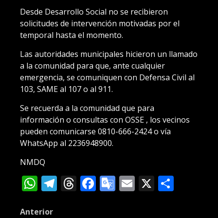
Desde Desarrollo Social no se recibieron
solicitudes de intervención motivadas por el
temporal hasta el momento.
Las autoridades municipales hicieron un llamado
a la comunidad para que, ante cualquier
emergencia, se comuniquen con Defensa Civil al
103, SAME al 107 o al 911.
Se recuerda a la comunidad que para
información o consultas con OSSE , los vecinos
pueden comunicarse 0810-666-2424 o vía
WhatsApp al 2236948900.
NMDQ
WhatsApp
Telegram
Threads
Facebook
Google
Email
X
Compa
Translate
Post
Anterior