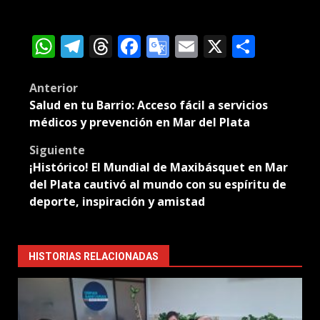
WhatsApp
Telegram
Threads
Facebook
Google
Email
X
Compa
Translate
Post
Anterior
Salud en tu Barrio: Acceso fácil a servicios
navigation
médicos y prevención en Mar del Plata
Siguiente
¡Histórico! El Mundial de Maxibásquet en Mar
del Plata cautivó al mundo con su espíritu de
deporte, inspiración y amistad
HISTORIAS RELACIONADAS