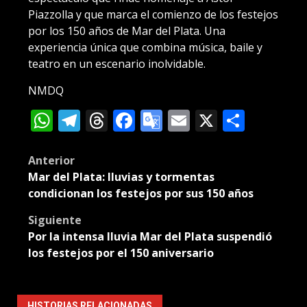
Piazzolla y que marca el comienzo de los festejos
por los 150 años de Mar del Plata. Una
experiencia única que combina música, baile y
teatro en un escenario inolvidable.
NMDQ
WhatsApp
Telegram
Threads
Facebook
Google
Email
X
Compa
Translate
Post
Anterior
Mar del Plata: lluvias y tormentas
navigation
condicionan los festejos por sus 150 años
Siguiente
Por la intensa lluvia Mar del Plata suspendió
los festejos por el 150 aniversario
HISTORIAS RELACIONADAS