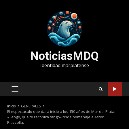
Saltar
al
contenido
NoticiasMDQ
Identidad marplatense
MENÚ
PRINCIPAL
Inicio
GENERALES
El espectáculo que dará inicio a los 150 años de Mar del Plata:
«Tango, que te recontra tango» rinde homenaje a Astor
Piazzolla.