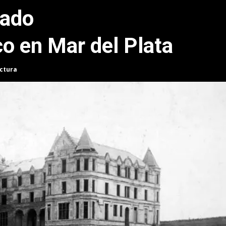
gado
o en Mar del Plata
ectura