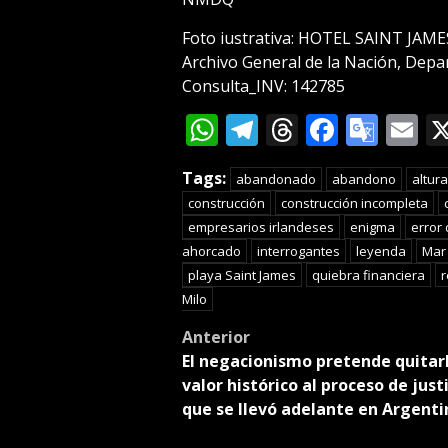
Foto iustrativa: HOTEL SAINT JAMES.
Archivo General de la Nación, Dep
Consulta_INV: 142785
WhatsApp
Telegram
Threads
Facebo
Goog
E
Tran
Tags:
abandonado
abandono
altura
construcción
construcción incompleta
empresarios irlandeses
enigma
error 
ahorcado
interrogantes
leyenda
Mar 
playa Saint James
quiebra financiera
r
Milo
Post
Anterior
El negacionismo pretende quitar
navigation
valor histórico al proceso de just
que se llevó adelante en Argenti