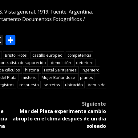
 Vista general, 1919. Fuente: Argentina,
artamento Documentos Fotográficos /
ok
le
mail
X
Compartir
slate
Bristol Hotel
castillo europeo
competencia
contratista desaparecido
demolición
deterioro
de cálculos
historia
Hotel Saint James
ingeniero
del Plata
misterio
Mujer Bañándose
planos
egistros
respuesta
secretos
ubicación
Venus de
Siguiente
le
Mar del Plata experimenta cambio
icia
abrupto en el clima después de un día
na
soleado