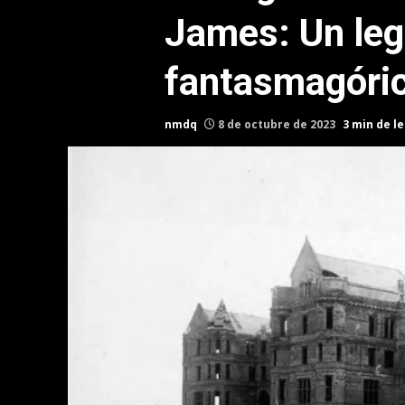
James: Un le
fantasmagóric
nmdq
8 de octubre de 2023
3 min de l