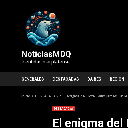
Saltar
al
contenido
NoticiasMDQ
Identidad marplatense
GENERALES
DESTACADAS
BAIRES
REGION
Inicio
DESTACADAS
El enigma del Hotel Saint James: Un 
DESTACADAS
El enigma del 