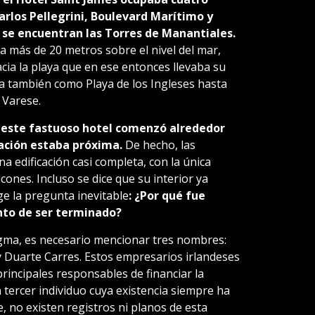
arlos Pellegrini, Boulevard Marítimo y
se encuentran las Torres de Manantiales.
a más de 20 metros sobre el nivel del mar,
cia la playa que en ese entonces llevaba su
a también como Playa de los Ingleses hasta
 Varese.
e este fastuoso hotel comenzó alrededor
ración estaba próxima.
De hecho, las
a edificación casi completa, con la única
ones. Incluso se dice que su interior ya
e la pregunta inevitable
: ¿Por qué fue
to de ser terminado?
igma, es necesario mencionar tres nombres:
Duarte Carres. Estos empresarios irlandeses
rincipales responsables de financiar la
n tercer individuo cuya existencia siempre ha
 no existen registros ni planos de esta