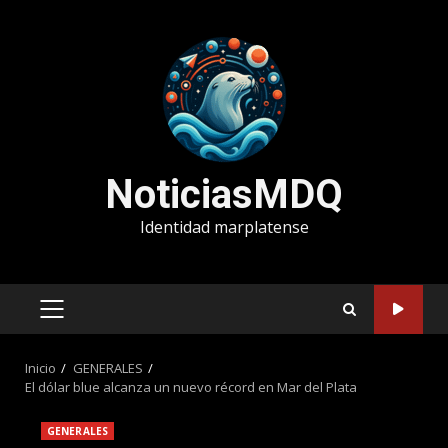
Saltar
al
contenido
NoticiasMDQ
Identidad marplatense
MENÚ
PRINCIPAL
Inicio
GENERALES
El dólar blue alcanza un nuevo récord en Mar del Plata
GENERALES