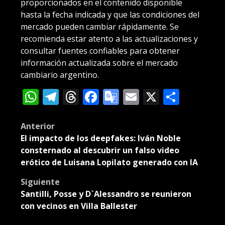
proporcionados en el contenido disponible
hasta la fecha indicada y que las condiciones del
mercado pueden cambiar rápidamente. Se
recomienda estar atento a las actualizaciones y
consultar fuentes confiables para obtener
información actualizada sobre el mercado
cambiario argentino.
WhatsApp
Telegram
Threads
Facebook
Google
Email
X
Compa
Translate
Post
Anterior
El impacto de los deepfakes: Iván Noble
navigation
consternado al descubrir un falso video
erótico de Luisana Lopilato generado con IA
Siguiente
Santilli, Posse y D`Alessandro se reunieron
con vecinos en Villa Ballester