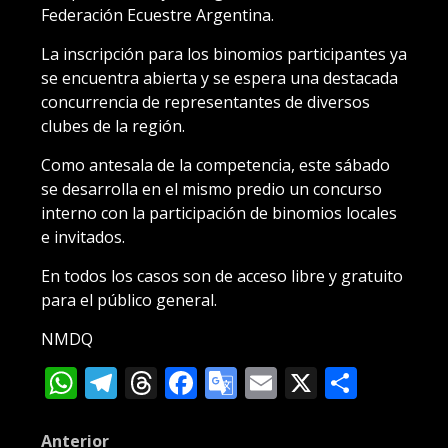
Federación Ecuestre Argentina.
La inscripción para los binomios participantes ya
se encuentra abierta y se espera una destacada
concurrencia de representantes de diversos
clubes de la región.
Como antesala de la competencia, este sábado
se desarrolla en el mismo predio un concurso
interno con la participación de binomios locales
e invitados.
En todos los casos son de acceso libre y gratuito
para el público general.
NMDQ
WhatsApp
Telegram
Threads
Facebook
Google
Email
X
Compa
Translate
Post
Anterior