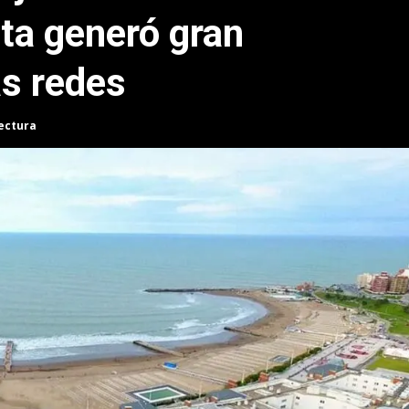
ata generó gran
as redes
lectura