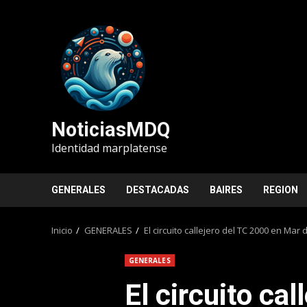
Saltar
al
contenido
NoticiasMDQ
Identidad marplatense
GENERALES
DESTACADAS
BAIRES
REGION
Inicio
GENERALES
El circuito callejero del TC 2000 en Mar
GENERALES
El circuito ca