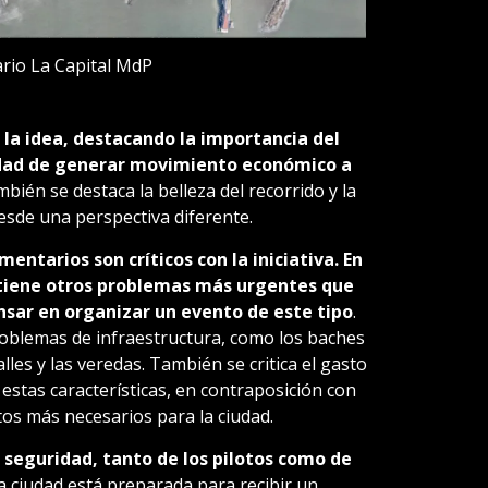
ario La Capital MdP
 la idea, destacando la importancia del
lidad de generar movimiento económico a
bién se destaca la belleza del recorrido y la
esde una perspectiva diferente.
mentarios son críticos con la iniciativa. En
d tiene otros problemas más urgentes que
sar en organizar un evento de este tipo
.
oblemas de infraestructura, como los baches
lles y las veredas. También se critica el gasto
estas características, en contraposición con
tos más necesarios para la ciudad.
seguridad, tanto de los pilotos como de
la ciudad está preparada para recibir un