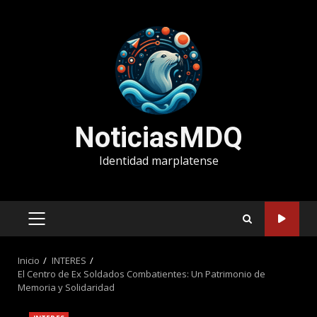
Saltar
al
contenido
NoticiasMDQ
Identidad marplatense
MENÚ
PRINCIPAL
Inicio
INTERES
El Centro de Ex Soldados Combatientes: Un Patrimonio de
Memoria y Solidaridad