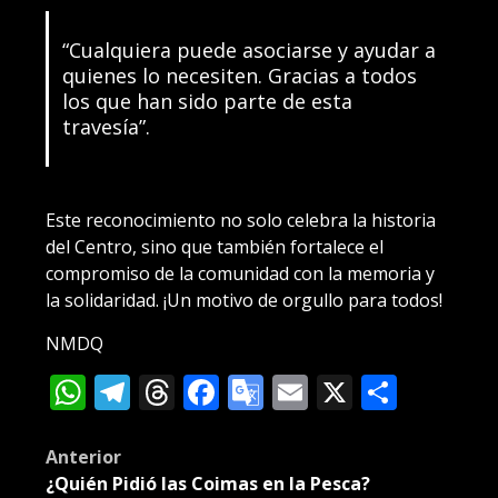
“Cualquiera puede asociarse y ayudar a
quienes lo necesiten. Gracias a todos
los que han sido parte de esta
travesía”.
Este reconocimiento no solo celebra la historia
del Centro, sino que también fortalece el
compromiso de la comunidad con la memoria y
la solidaridad. ¡Un motivo de orgullo para todos!
NMDQ
WhatsApp
Telegram
Threads
Facebook
Google
Email
X
Compa
Translate
Post
Anterior
¿Quién Pidió las Coimas en la Pesca?