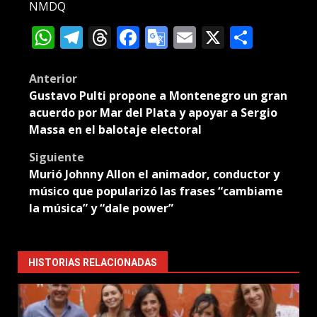
NMDQ
WhatsApp
Telegram
Threads
Facebook
Google
Email
X
Compa
Translate
Post
Anterior
Gustavo Pulti propone a Montenegro un gran
navigation
acuerdo por Mar del Plata y apoyar a Sergio
Massa en el balotaje electoral
Siguiente
Murió Johnny Allon el animador, conductor y
músico que popularizó las frases “cambiame
la música” y “dale power”
HISTORIAS RELACIONADAS