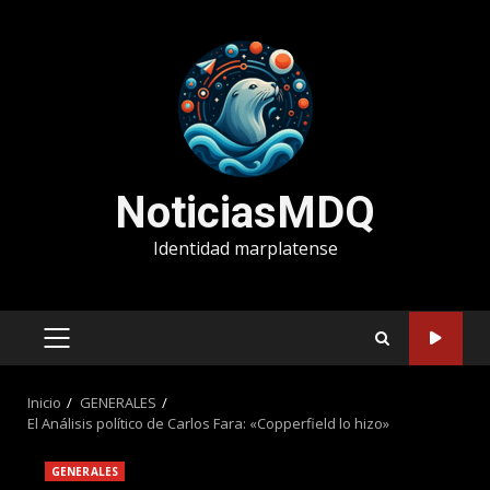
Saltar
al
contenido
NoticiasMDQ
Identidad marplatense
MENÚ
PRINCIPAL
Inicio
GENERALES
El Análisis político de Carlos Fara: «Copperfield lo hizo»
GENERALES