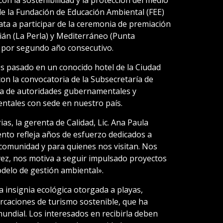
de la Fundación de Educación Ambiental (FEE)
lata a participar de la ceremonia de premiación
ián (La Perla) y Mediterráneo (Punta
n por segundo año consecutivo.
es pasado en un conocido hotel de la Ciudad
n la convocatoria de la Subsecretaría de
ia de autoridades gubernamentales y
ntales con sede en nuestro país.
as, la gerenta de Calidad, Lic. Ana Paula
nto refleja años de esfuerzo dedicados a
comunidad y para quienes nos visitan. Nos
vez, nos motiva a seguir impulsado proyectos
delo de gestión ambiental».
 insignia ecológica otorgada a playas,
arcaciones de turismo sostenible, que ha
undial. Los interesados en recibirla deben