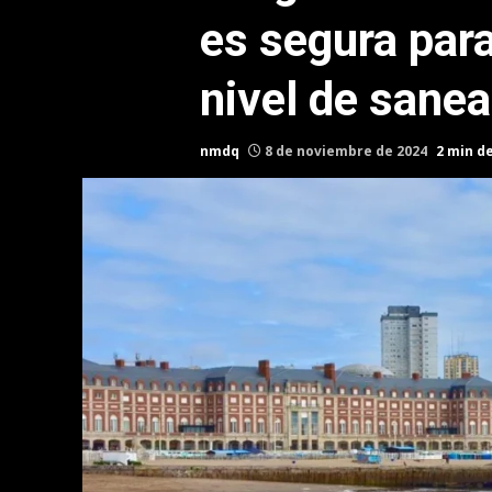
es segura par
nivel de sane
nmdq
8 de noviembre de 2024
2 min d