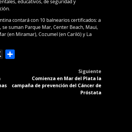
entales, educativos, de seguridad y
ción.
ina contará con 10 balnearios certificados: a
s, se suman Parque Mar, Center Beach, Maui,
ar (en Miramar), Cozumel (en Cariló) y La
ok
le
mail
X
Compartir
slate
Siguiente
a
Comienza en Mar del Plata la
mas
campaña de prevención del Cáncer de
Próstata