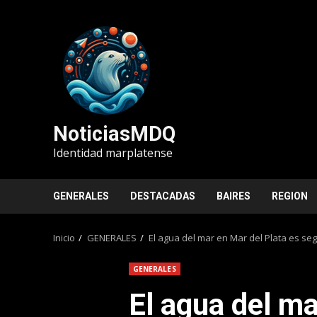
Saltar
al
contenido
NoticiasMDQ
Identidad marplatense
GENERALES
DESTACADAS
BAIRES
REGION
Inicio
GENERALES
El agua del mar en Mar del Plata es s
GENERALES
El agua del ma