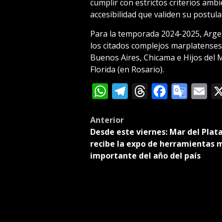
cumplir con estrictos criterios ambi
accesibilidad que validen su postula
Para la temporada 2024-2025, Argent
los citados complejos marplatense
Buenos Aires, Chicama e Hijos del M
Florida (en Rosario).
WhatsApp
Telegram
Threads
Facebo
Goog
E
Tran
Post
Anterior
Desde este viernes: Mar del Plat
navigation
recibe la expo de herramientas 
importante del año del país