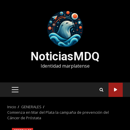
Saltar
al
contenido
NoticiasMDQ
Identidad marplatense
MENÚ
PRINCIPAL
Inicio
GENERALES
Comienza en Mar del Plata la campaña de prevención del
Cáncer de Próstata