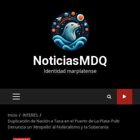
Saltar
al
contenido
NoticiasMDQ
Identidad marplatense
MENÚ
PRINCIPAL
Inicio
INTERES
Duplicación de Nación a Tasa en el Puerto de La Plata: Pulti
Denuncia un ‘Atropello’ al Federalismo y la Soberanía