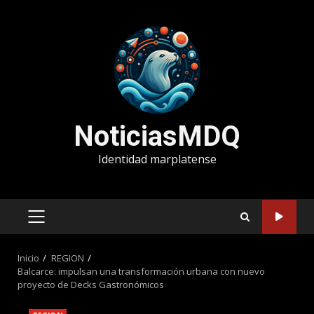
Saltar
al
contenido
NoticiasMDQ
Identidad marplatense
MENÚ
PRINCIPAL
Inicio
REGION
Balcarce: impulsan una transformación urbana con nuevo
proyecto de Decks Gastronómicos