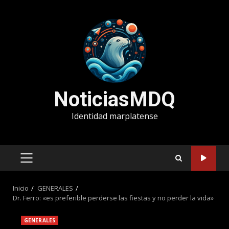
Saltar
al
contenido
NoticiasMDQ
Identidad marplatense
MENÚ
PRINCIPAL
Inicio
GENERALES
Dr. Ferro: «es preferible perderse las fiestas y no perder la vida»
GENERALES