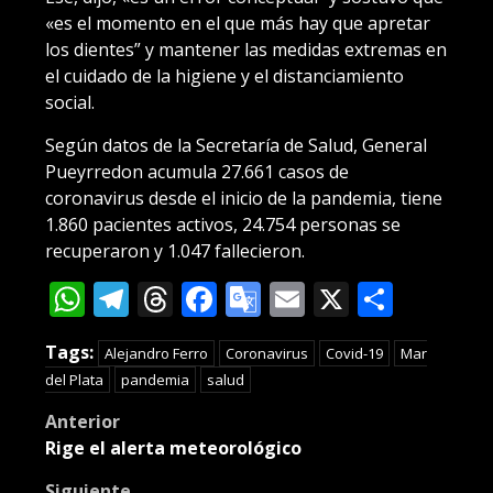
«es el momento en el que más hay que apretar
los dientes” y mantener las medidas extremas en
el cuidado de la higiene y el distanciamiento
social.
Según datos de la Secretaría de Salud, General
Pueyrredon acumula 27.661 casos de
coronavirus desde el inicio de la pandemia, tiene
1.860 pacientes activos, 24.754 personas se
recuperaron y 1.047 fallecieron.
WhatsApp
Telegram
Threads
Facebook
Google
Email
X
Compa
Translate
Tags:
Alejandro Ferro
Coronavirus
Covid-19
Mar
del Plata
pandemia
salud
Post
Anterior
Rige el alerta meteorológico
navigation
Siguiente