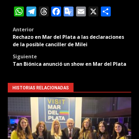
WhatsApp
Telegram
Threads
Facebook
Google
Email
X
Compa
Translate
Post
Anterior
Rechazo en Mar del Plata a las declaraciones
navigation
de la posible canciller de Milei
Siguiente
Tan Biónica anunció un show en Mar del Plata
HISTORIAS RELACIONADAS