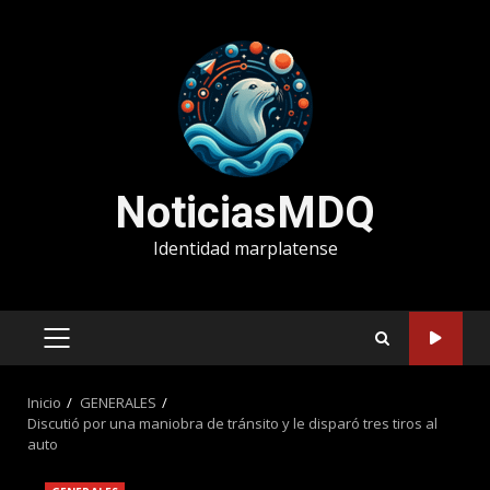
Saltar
al
contenido
NoticiasMDQ
Identidad marplatense
MENÚ
PRINCIPAL
Inicio
GENERALES
Discutió por una maniobra de tránsito y le disparó tres tiros al
auto