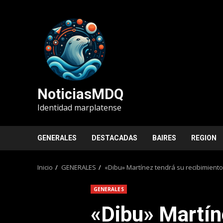
Saltar
al
contenido
NoticiasMDQ
Identidad marplatense
GENERALES
DESTACADAS
BAIRES
REGION
Inicio
GENERALES
«Dibu» Martínez tendrá su recibimiento
GENERALES
«Dibu» Martín