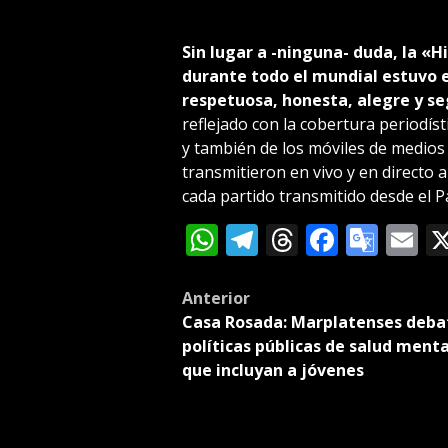
Sin lugar a -ninguna- duda, la «
durante todo el mundial estuvo e
respetuosa, honesta, alegre y s
reflejado con la cobertura periodíst
y también de los móviles de medios 
transmitieron en vivo y en directo a
cada partido transmitido desde el 
WhatsApp
Telegram
Threads
Facebo
Goog
E
Tran
Post
Anterior
Casa Rosada: Marplatenses deba
navigation
políticas públicas de salud menta
que incluyan a jóvenes