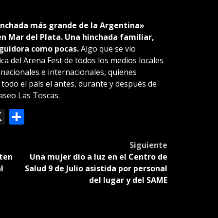
Hinchada más grande de la Argentina»
n Mar del Plata. Una hinchada familiar,
eguidora como pocas.
Algo que se vio
ica del Arena Fest de todos los medios locales
nacionales e internacionales, quienes
 todo el país el antes, durante y después de
Paseo Las Toscas.
ok
le
mail
X
Compartir
slate
Siguiente
ten
Una mujer dio a luz en el Centro de
l
Salud 9 de Julio asistida por personal
del lugar y del SAME