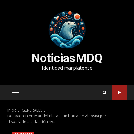
Saltar
al
contenido
NoticiasMDQ
Identidad marplatense
MENÚ
PRINCIPAL
Inicio
GENERALES
Detuvieron en Mar del Plata a un barra de Aldosivi por
dispararle a la facción rival