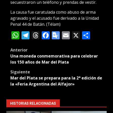
secuestraron un teléfono y prendas de vestir.
La causa fue caratulada como abuso de arma
agravado y el acusado fue derivado a la Unidad
Penal 44 de Batán. (Télam)
WhatsApp
Telegram
Threads
Facebook
Google
Email
X
Compa
Translate
Post
Anterior
Una moneda conmemorativa para celebrar
navigation
los 150 años de Mar del Plata
Siguiente
Mar del Plata se prepara para la 2° edición de
la «Feria Argentina del Alfajor»
HISTORIAS RELACIONADAS