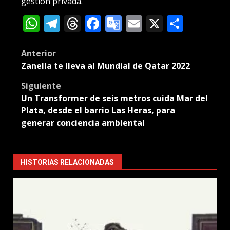
gestión privada.
WhatsApp
Telegram
Threads
Facebook
Google
Email
X
Compa
Translate
Post
Anterior
Zanella te lleva al Mundial de Qatar 2022
navigation
Siguiente
Un Transformer de seis metros cuida Mar del
Plata, desde el barrio Las Heras, para
generar conciencia ambiental
HISTORIAS RELACIONADAS