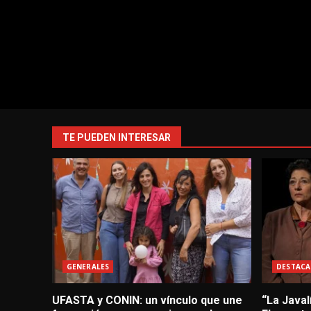
TE PUEDEN INTERESAR
GENERALES
DESTACA
UFASTA y CONIN: un vínculo que une
“La Javal