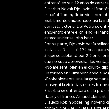
enfrentó en sus 12 años de carrera
El serbio Novak Djokovic, el francés 
español Tommy Robredo, entre otro
visiblemente emocionado, así lo ind
Con esta victoria, Del Potro se enfr
encuentro entre el chileno Fernando
estadounidense John Isner.
Por su parte, Djokovic había sellad
instancia. Necesitó 1:32 hoas para 
5, que se adelantó por 2-0 en el pr
que no supo aprovechar las ventaja
«No me sentí bien en el court», dijo
un torneo en Suiza venciendo a Roge
«Probablemente una larga semana e
conseguí la victoria y eso es lo que
El serbio se enfrentará en la próx
Haas y el francés Arnaud Clement.
El sueco Robin Söderling, noveno ca
por 6-4 y 7-6 (8-6) y jugará ante el