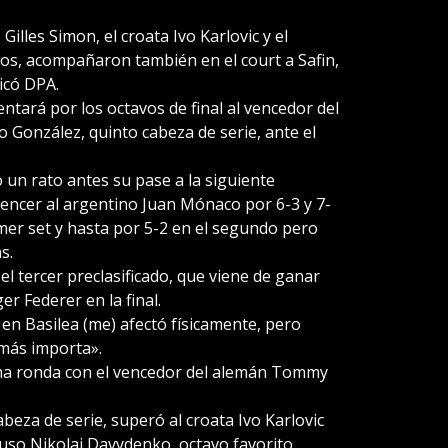
.
Gilles Simon, el croata Ivo Karlovic y el
s, acompañaron también en el court a Safin,
icó DPA.
entará por los octavos de final al vencedor del
 González, quinto cabeza de serie, ante el
o un rato antes su pase a la siguiente
vencer al argentino Juan Mónaco por 6-3 y 7-
imer set y hasta por 5-2 en el segundo pero
s.
 el tercer preclasificado, que viene de ganar
r Federer en la final.
n Basilea (me) afectó físicamente, pero
 más importa».
ima ronda con el vencedor del alemán Tommy
beza de serie, superó al croata Ivo Karlovic
 ruso Nikolai Davydenko, octavo favorito.