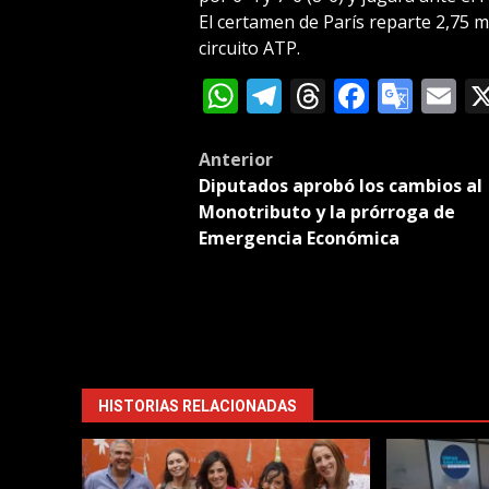
El certamen de París reparte 2,75 m
circuito ATP.
WhatsApp
Telegram
Threads
Facebo
Goog
E
Tran
Post
Anterior
Diputados aprobó los cambios al
navigation
Monotributo y la prórroga de
Emergencia Económica
HISTORIAS RELACIONADAS