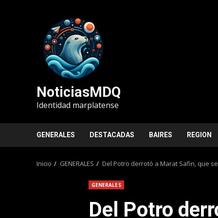
Saltar
al
contenido
NoticiasMDQ
Identidad marplatense
GENERALES
DESTACADAS
BAIRES
REGION
Inicio
GENERALES
Del Potro derrotó a Marat Safin, que se 
GENERALES
Del Potro derr