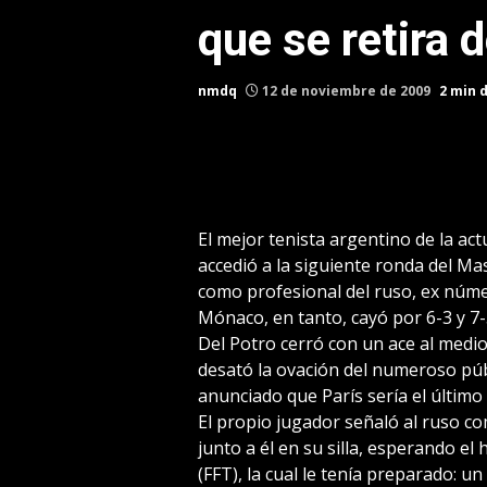
que se retira d
nmdq
12 de noviembre de 2009
2 min 
El mejor tenista argentino de la act
accedió a la siguiente ronda del Mas
como profesional del ruso, ex núm
Mónaco, en tanto, cayó por 6-3 y 7
Del Potro cerró con un ace al medio 
desató la ovación del numeroso púb
anunciado que París sería el último 
El propio jugador señaló al ruso co
junto a él en su silla, esperando e
(FFT), la cual le tenía preparado: u