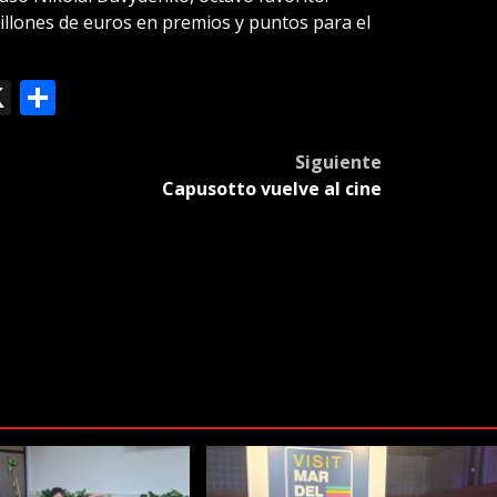
illones de euros en premios y puntos para el
ok
le
mail
X
Compartir
slate
Siguiente
Capusotto vuelve al cine