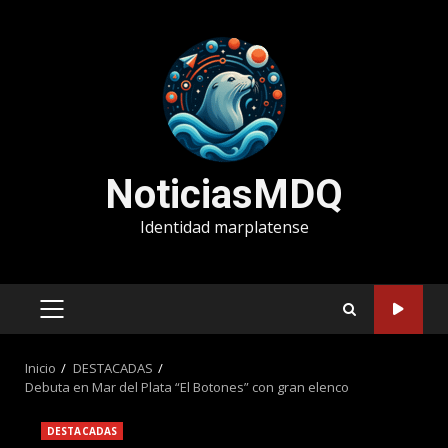
Saltar
al
contenido
NoticiasMDQ
Identidad marplatense
MENÚ
PRINCIPAL
Inicio
DESTACADAS
Debuta en Mar del Plata “El Botones” con gran elenco
DESTACADAS