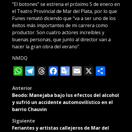
“El botones” se estrena el próximo 5 de enero en
el Teatro Provincial de Mar del Plata, por lo que
Funes remató diciendo que “va a ser uno de los
éxitos más importantes de mi carrera como
productor. Son cuatro actores increíbles y
buenas personas, que junto al director van a
hacer la gran obra del verano”.
NMDQ
WhatsApp
Telegram
Threads
Facebook
Google
Email
X
Compa
Translate
Post
Anterior
Beodo: Manejaba bajo los efectos del alcohol
navigation
y sufrió un accidente automovilístico en el
barrio Chauvin
Siguiente
Feriantes y artistas callejeros de Mar del